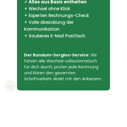
✓ Alles aus Basic enthalten
+ Wechsel ohne Klick
+ Experten Rechnungs-Check
+ Volle Abwicklung der
Kommunikation
+ Sauberes E-Mail Postfach
Der Rundum-Sorglos-Service:
Wir
führen alle Wechsel vollautomatisch
für dich durch, prüfen jede Rechnung
und klären den gesamten
Schriftverkehr direkt mit den Anbietern.
Auswahl Servicepaket
*
Basic - Bequem
Plus - Sorgenfrei