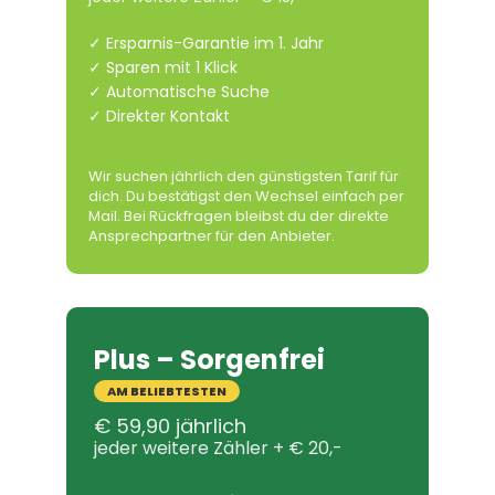
✓ Ersparnis-Garantie im 1. Jahr
✓ Sparen mit 1 Klick
✓ Automatische Suche
✓ Direkter Kontakt
Wir suchen jährlich den günstigsten Tarif für
dich. Du bestätigst den Wechsel einfach per
Mail. Bei Rückfragen bleibst du der direkte
Ansprechpartner für den Anbieter.
Plus – Sorgenfrei
AM BELIEBTESTEN
€ 59,90 jährlich
jeder weitere Zähler + € 20,-