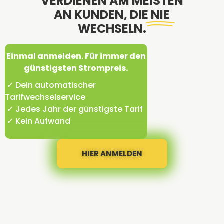
VERDIENEN AM MEISTEN
AN KUNDEN, DIE
NIE
WECHSELN.
Einmal anmelden. Für immer den
günstigsten Strompreis.
✓ Dein automatischer
Tarifwechselservice
✓ Jedes Jahr der günstigste Tarif
✓ Kein Aufwand
HIER ANMELDEN