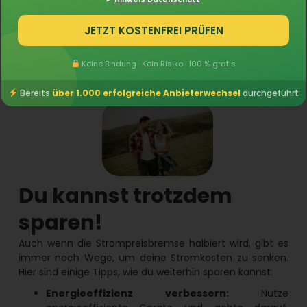
480 € pro Jahr
JETZT KOSTENFREI PRÜFEN
Nach der Halbierung zahlen sie:
915 € pro Jahr
(ohne Grundgebühr und Umsatzsteuer)
Keine Bindung · Kein Risiko · 100 % gratis
Daher ergibt sich für die beiden ab 1. Juli 2024 eine
Preissteigerung von 435 € jährlich.
Bereits
über 1.000 erfolgreiche Anbieterwechsel
durchgeführt
Du kannst trotzdem
sparen!
Auch wenn die Strompreisbremse halbiert wird, gibt es
immer noch Wege, um deine Stromkosten zu senken.
Hier sind einige Tipps, wie du weiterhin sparen kannst:
Energieeffizienz verbessern:
Nutze